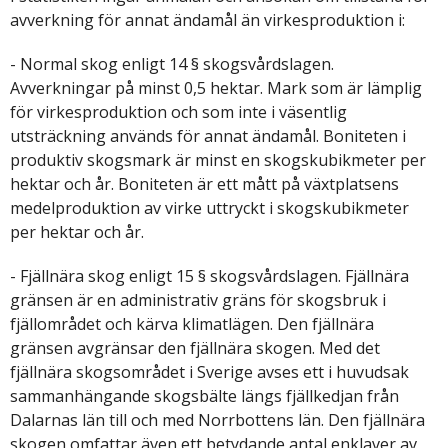
avverkning för annat ändamål än virkesproduktion i:
- Normal skog enligt 14 § skogsvårdslagen.
Avverkningar på minst 0,5 hektar. Mark som är lämplig
för virkesproduktion och som inte i väsentlig
utsträckning används för annat ändamål. Boniteten i
produktiv skogsmark är minst en skogskubikmeter per
hektar och år. Boniteten är ett mått på växtplatsens
medelproduktion av virke uttryckt i skogskubikmeter
per hektar och år.
- Fjällnära skog enligt 15 § skogsvårdslagen. Fjällnära
gränsen är en administrativ gräns för skogsbruk i
fjällområdet och kärva klimatlägen. Den fjällnära
gränsen avgränsar den fjällnära skogen. Med det
fjällnära skogsområdet i Sverige avses ett i huvudsak
sammanhängande skogsbälte längs fjällkedjan från
Dalarnas län till och med Norrbottens län. Den fjällnära
skogen omfattar även ett betydande antal enklaver av