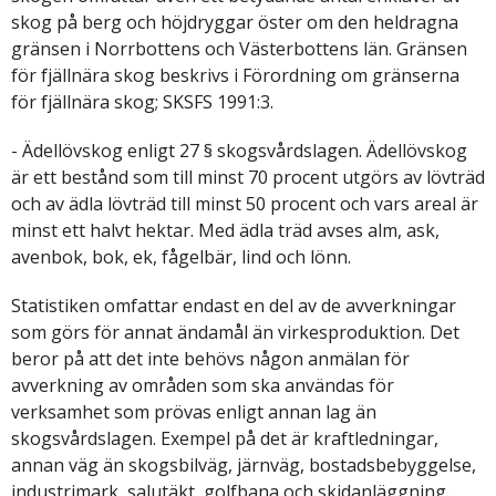
skog på berg och höjdryggar öster om den heldragna
gränsen i Norrbottens och Västerbottens län. Gränsen
för fjällnära skog beskrivs i Förordning om gränserna
för fjällnära skog; SKSFS 1991:3.
- Ädellövskog enligt 27 § skogsvårdslagen. Ädellövskog
är ett bestånd som till minst 70 procent utgörs av lövträd
och av ädla lövträd till minst 50 procent och vars areal är
minst ett halvt hektar. Med ädla träd avses alm, ask,
avenbok, bok, ek, fågelbär, lind och lönn.
Statistiken omfattar endast en del av de avverkningar
som görs för annat ändamål än virkesproduktion. Det
beror på att det inte behövs någon anmälan för
avverkning av områden som ska användas för
verksamhet som prövas enligt annan lag än
skogsvårdslagen. Exempel på det är kraftledningar,
annan väg än skogsbilväg, järnväg, bostadsbebyggelse,
industrimark, salutäkt, golfbana och skidanläggning.