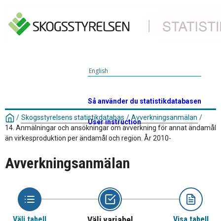
English
Så använder du statistikdatabasen
/
Skogsstyrelsens statistikdatabas
/
Avverkningsanmälan
/
User instruction
14. Anmälningar och ansökningar om avverkning för annat ändamål
än virkesproduktion per ändamål och region. År 2010-
Avverkningsanmälan
Välj tabell
Välj variabel
Visa tabell