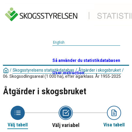
English
Så använder du statistikdatabasen
/
Skogsstyrelsens statistikdatabas
/
Åtgärder i skogsbruket
/
User instruction
06. Skogsodlingsareal (1 000 ha), efter ägarklass. År 1955-2025
Åtgärder i skogsbruket
Välj tabell
Välj variabel
Visa tabell