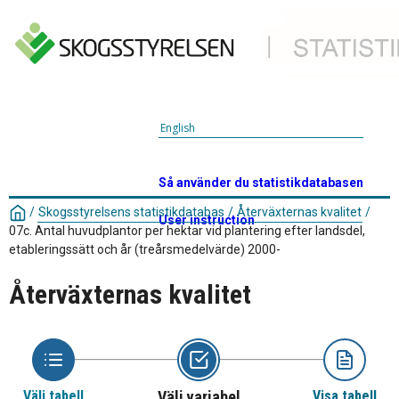
English
Så använder du statistikdatabasen
/
Skogsstyrelsens statistikdatabas
/
Återväxternas kvalitet
/
User instruction
07c. Antal huvudplantor per hektar vid plantering efter landsdel,
etableringssätt och år (treårsmedelvärde) 2000-
Återväxternas kvalitet
Välj tabell
Välj variabel
Visa tabell